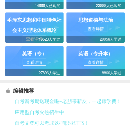
14888人已购买
23888人已购买
毛泽东思想和中国特色社
思想道德与法治
查看详情
会主义理论体系概论
查看详情
16523人学过
29956人学过
英语（专）
英语（专升本）
查看详情
查看详情
27896人学过
18866人学过
编辑推荐
自考新考期送现金啦~老朋带新友，一起赚学费！
应用型自考火热招生中
自考文凭可以考取这些职业证书！