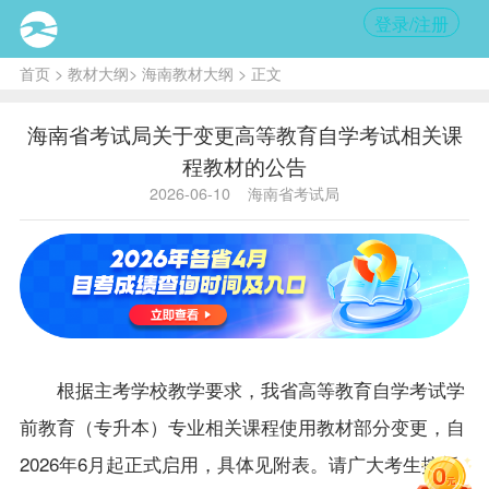
登录/注册
首页
>
教材大纲
>
海南教材大纲
> 正文
海南省考试局关于变更高等教育自学考试相关课
程教材的公告
2026-06-10
海南省考试局
根据主考学校教学要求，
我省高等教育自学考试
学
前教育
（专升本）
专业相关课程使用
教材
部分
变更
，
自
2026年6月
起正式启用
，
具体见附表
。请
广大
考生按新