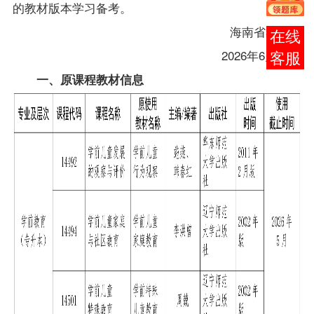
的
教材
版本
学习备考
。
海南省考试局
在线
2026年
6
月10日
客服
一、原课程
教材
信息