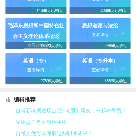
14888人已购买
23888人已购买
毛泽东思想和中国特色社
思想道德与法治
查看详情
会主义理论体系概论
查看详情
16523人学过
29956人学过
英语（专）
英语（专升本）
查看详情
查看详情
27896人学过
18866人学过
编辑推荐
自考新考期送现金啦~老朋带新友，一起赚学费！
应用型自考火热招生中
自考文凭可以考取这些职业证书！