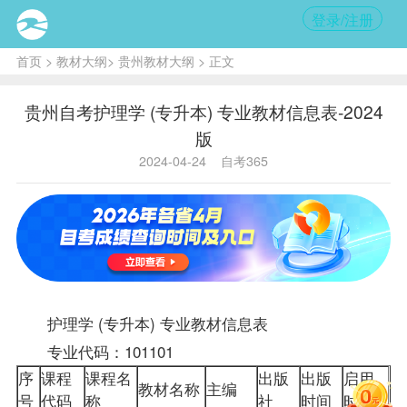
登录/注册
首页
>
教材大纲
>
贵州教材大纲
> 正文
贵州自考护理学 (专升本) 专业教材信息表-2024
版
2024-04-24
自考365
护理学 (专升本) 专业
教材
信息表
专业代码：101101
序
课程
课程名
出版
出版
启用
教材名称
主编
号
代码
称
社
时间
时间