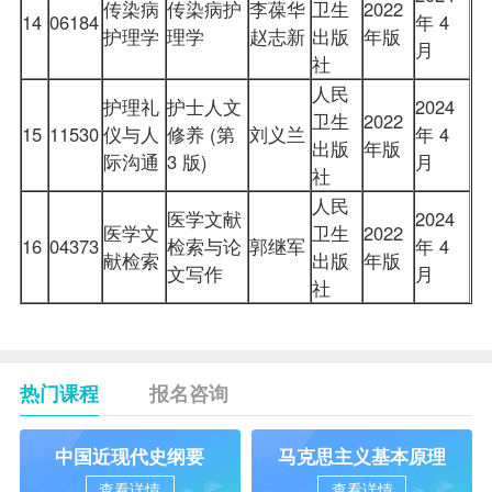
传染病
传染病护
李葆华
卫生
2022
14
06184
年 4
护理学
理学
赵志新
出版
年版
月
社
人民
护理礼
护士人文
2024
卫生
2022
15
11530
仪与人
修养 (第
刘义兰
年 4
出版
年版
际沟通
3 版)
月
社
人民
医学文献
2024
医学文
卫生
2022
16
04373
检索与论
郭继军
年 4
献检索
出版
年版
文写作
月
社
热门课程
报名咨询
中国近现代史纲要
马克思主义基本原理
查看详情
查看详情