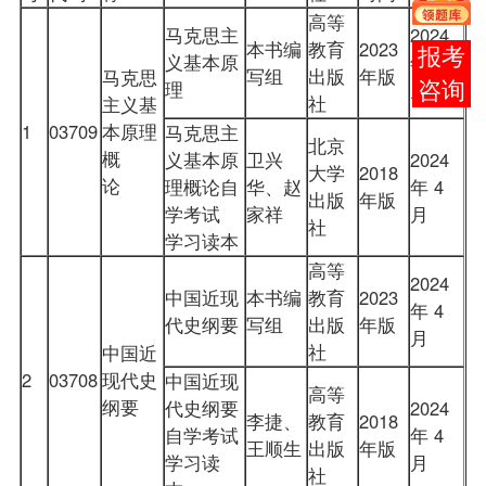
高等
马克思主
2024
本书编
教育
2023
报考
义基本原
年 4
写组
出版
年版
马克思
理
月
咨询
社
主义基
1
03709
本原理
马克思主
北京
概
义基本原
卫兴
2024
大学
2018
论
理概论自
华、赵
年 4
出版
年版
学考试
家祥
月
社
学习读本
高等
2024
中国近现
本书编
教育
2023
年 4
代史纲要
写组
出版
年版
月
社
中国近
2
03708
现代史
中国近现
高等
纲要
代史纲要
2024
李捷、
教育
2018
自学考试
年 4
王顺生
出版
年版
学习读
月
社