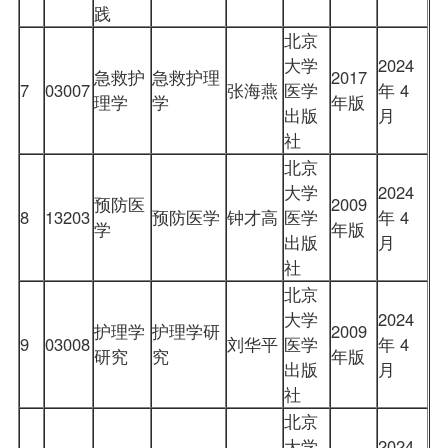
践
北京
大学
2024
急救护
急救护理
2017
7
03007
张海燕
医学
年 4
理学
学
年版
出版
月
社
北京
大学
2024
预防医
2009
8
13203
预防医学
钟才高
医学
年 4
学
年版
出版
月
社
北京
大学
2024
护理学
护理学研
2009
9
03008
刘华平
医学
年 4
研究
究
年版
出版
月
社
北京
大学
2024