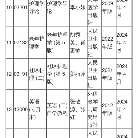
护理学
护理学导
2009
10
03201
李小妹
医学
年 4
导论
论
年版
出版
月
社
人民
老年护理
胡秀
2024
老年护
卫生
2022
11
07132
学 (第 5
英、肖
年 4
理学
出版
年版
版)
惠敏
月
社
人民
社区护理
2024
社区护
卫生
2021
12
03191
学 (第 5
姜丽萍
年 4
理 (二)
出版
年版
版)
月
社
外语
英语
张敬
教学
2024
英语 (二)
2012
13
13000
(专升
源、张
与研
年 4
自学教程
年版
本)
虹
究出
月
版社
人民
2024