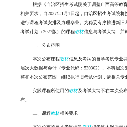
根据
《自治区招生考试院关于调整广西高等教育自
相关要求
，自2027年1月1日起，自治区招生考试
进行课程考试安排及办理毕业。为稳妥有序推进新旧
考试计划（2027版）的课程
教材
信息与考试大纲，并
一、公布范围
本次公布课程
教材
信息
及考纲的自学考试专业
层次
大数据与会计
（专业代码：530302）、本科层次
整
和本次公布范围
，
继续执行旧考试计划，请相关专
实践课程所使用的
教材
及考试大纲不在本次公
布。
二、课程
教材
相关要求
本次公布
的自学考试课程
教材
和
考试大纲所涉