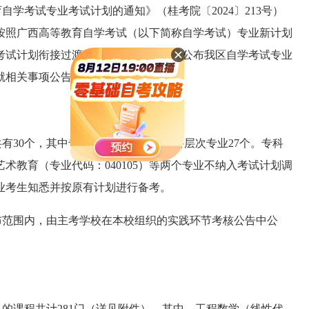
学考试专业考试计划的通知》（桂考院〔2024〕213号）
院将按照广西高等教育自学考试（以下简称自学考试）专业新计划
考试计划衔接过渡，经研究，现向社会公布我区自学考试专业
就相关事项公告如下：
共有
3
0
个，其中专科层次专业3个、本科层次专业
27
个。
专科
艺术教育（专业代码：040105）等两个专业
不纳入考试计划调
业考生知悉并按原有计划进行备考。
布范围内，由主考学校在本校组织的实践环节考核公告中公
及
的课程共计
281
门（详见附件）。其中，
工程数学（线性代