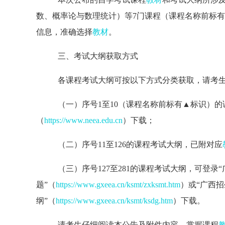
数、概率论与数理统计）等7
门课程
（课程名称前标有
信息，准确
选择
教材
。
三、考试大纲获取方式
各课程考试大纲可按以下方式分类获取，请考
（一）序号1至10（课程名称前标有
▲
标识）的
（
https://www.neea.edu.cn
）下载；
（二）序号11至
126
的课程考试大纲，已附对应
（三）序号
127
至
281
的课程考试大纲，可登录“
题”（
https://www.gxeea.cn/ksmt/zxksmt.htm
）或“广西
纲”（
https://www.gxeea.cn/ksmt/ksdg.htm
）下载。
请考生
仔细
阅读本公告及附件内容，掌握课程