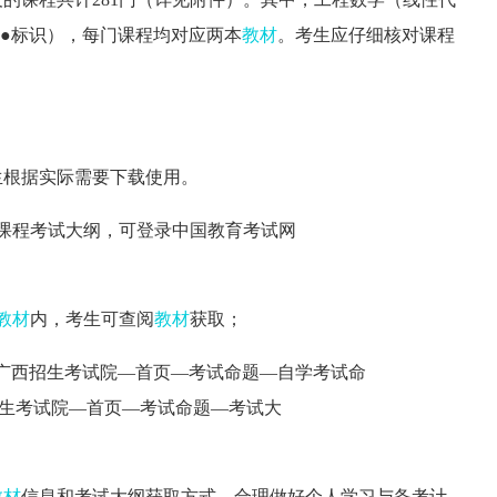
●
标识），
每门
课程
均对应两本
教材
。
考生
应
仔细核对课程
生根据实际需要下载使用。
课程考试大纲，可登录中国教育考试网
教材
内，考生可查阅
教材
获取；
广西招生考试院—首页—考试命题—自学考试命
招生考试院—首页—考试命题—考试大
教材
信息和考试大纲获取方式，
合理做好个人学习与备考计