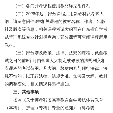
（一）
各门
开考
课程使用教材详见附件
3
。
（二）
2026年起，部分课程启用新教材及考试大
纲，请留意附件
3
中相关课程的教材名称、作者、出版
社及版次等信息，相关
课程
考试大纲可在广东省自学考
试管理系统专业计划栏
查询，部分课程可查阅
课程
所用
教材。
（三）
部分
涉及
政策
、
法律、法规
的课程，
截至考
试之日的前6个月由全国人大制定或修改的法规列入相
应课程的考试范围。凡大纲、教材内容与现行法律、法
规不符的，以现行法律、法规为准。如
涉及
大纲、教材
的调整变化，相关情况将另行通知。
三、其他事项
按照《关于停考我省高等教育自学考试体育教育
（本科）、护理（专科）专业的通知》（粤考委