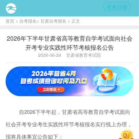
登录/注册
首页
>
自考报名
>
甘肃自考报名
> 正文
2026年下半年甘肃省高等教育自学考试面向社会
开考专业实践性环节考核报名公告
2026-06-24
甘肃省教育考试院
自
202
6下半
年
起，甘肃省
高等教育自学考试
面向
社会开考专业考生实践性环节考核报名实行
线上
办理
，
现将
具体
事宜公告
如下：