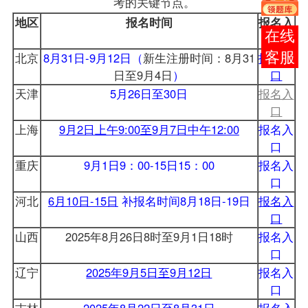
考
的关键节点。
地区
报名
时间
报名
入
在线
口
客服
北京
8月31日-9月12日
（
新生注册时间：8月31
报名入
日至9月4日
）
口
天津
5月26日至30日
报名入
口
上海
9月2日上午9:00至9月7日中午12:00
报名入
口
重庆
9月1日9：00-15日15：00
报名入
口
河北
6月10日-15日
补报名时间8月18日-19日
报名入
口
山西
2025年8月26日8时至9月1日18时
报名入
口
辽宁
2025年9月5日至9月12日
报名入
口
吉林
2025年8月22日至8月31日
报名入