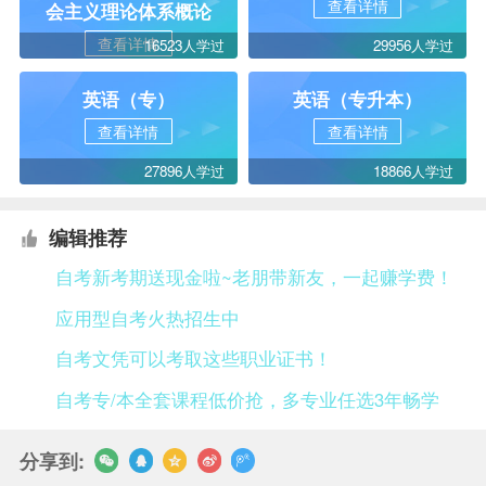
查看详情
会主义理论体系概论
查看详情
16523人学过
29956人学过
英语（专）
英语（专升本）
查看详情
查看详情
27896人学过
18866人学过
编辑推荐
自考新考期送现金啦~老朋带新友，一起赚学费！
应用型自考火热招生中
自考文凭可以考取这些职业证书！
自考专/本全套课程低价抢，多专业任选3年畅学
分享到: