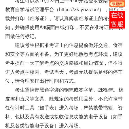
考生可以从10月22日上午9:00开始登录云南省高等
教育自学考试管理平台（https://zk.ynzs.cn/），自行下
在线
载并打印《准考证》。请认真阅读准考证上的考生须
客服
知，并确保使用A4幅面白纸打印，不要在准考证的正反
面做任何标记。
建议考生根据准考证上的信息提前做好交通、食宿
和安全等方面的准备。为了更好地熟悉考点环境，建议
考生提前一天了解考点的交通路线和周边情况，但不得
进入考点学校内。考试当天，考点无法提供足够的停车
位，请合理安排出行时间和方式。
考生需携带黑色字迹的钢笔或签字笔、2B铅笔、橡
皮擦和直尺等文具。除规定的考试用品外，不允许携带
任何计时工具（如手表）进入考场，严禁携带书籍、资
料、包以及具有发送或接收信息功能的电子设备（如手
机及各类智能电子设备）进入考场。