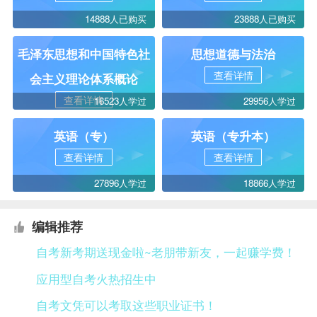
14888人已购买
23888人已购买
毛泽东思想和中国特色社
思想道德与法治
查看详情
会主义理论体系概论
查看详情
16523人学过
29956人学过
英语（专）
英语（专升本）
查看详情
查看详情
27896人学过
18866人学过
编辑推荐
自考新考期送现金啦~老朋带新友，一起赚学费！
应用型自考火热招生中
自考文凭可以考取这些职业证书！