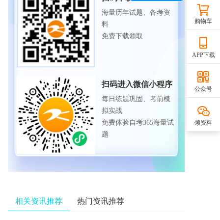
海量历年试题、备考资
购物车
料
免费下载领取
APP下载
扫码进入微信小程序
公众号
每日练题巩固、考前模
拟实战
免费体验自考365海量试
领资料
题
相关资讯推荐
热门资讯推荐