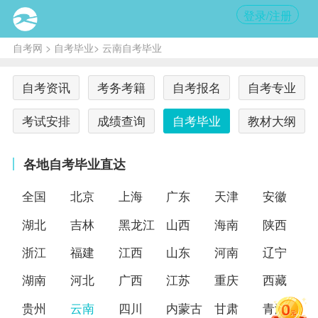
登录/注册
自考网
>
自考毕业
> 云南自考毕业
自考资讯
考务考籍
自考报名
自考专业
考试安排
成绩查询
自考毕业
教材大纲
各地自考毕业直达
全国
北京
上海
广东
天津
安徽
湖北
吉林
黑龙江
山西
海南
陕西
浙江
福建
江西
山东
河南
辽宁
湖南
河北
广西
江苏
重庆
西藏
贵州
云南
四川
内蒙古
甘肃
青海