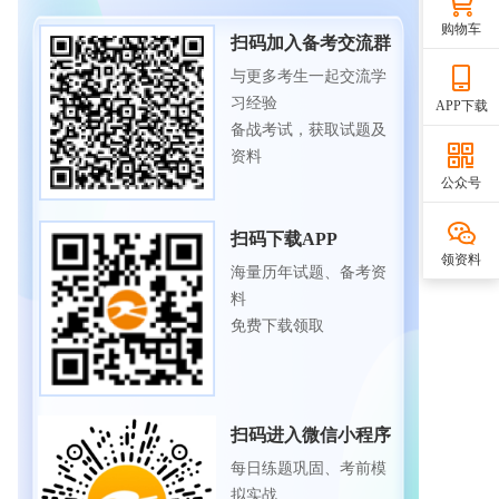
购物车
扫码加入备考交流群
与更多考生一起交流学
习经验
APP下载
备战考试，获取试题及
资料
公众号
扫码下载APP
领资料
海量历年试题、备考资
料
免费下载领取
扫码进入微信小程序
每日练题巩固、考前模
拟实战