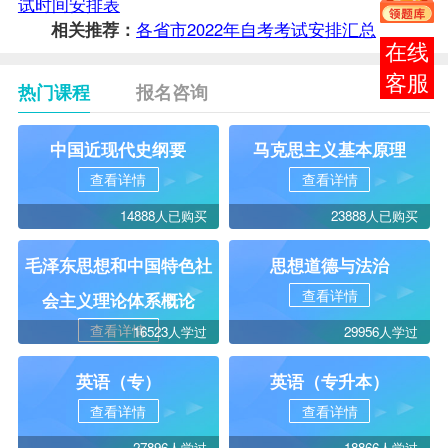
试时间安排表
相关推荐：
各省市2022年自考考试安排汇总
在线
客服
热门课程
报名咨询
中国近现代史纲要
马克思主义基本原理
查看详情
查看详情
14888人已购买
23888人已购买
毛泽东思想和中国特色社
思想道德与法治
查看详情
会主义理论体系概论
查看详情
16523人学过
29956人学过
英语（专）
英语（专升本）
查看详情
查看详情
27896人学过
18866人学过