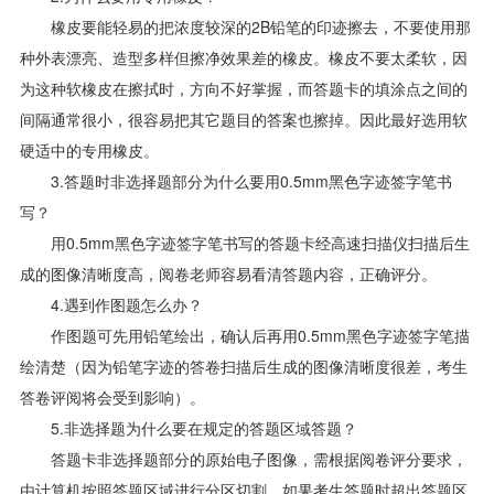
橡皮要能轻易的把浓度较深的2B铅笔的印迹擦去，不要使用那
种外表漂亮、造型多样但擦净效果差的橡皮。橡皮不要太柔软，因
为这种软橡皮在擦拭时，方向不好掌握，而答题卡的填涂点之间的
间隔通常很小，很容易把其它题目的答案也擦掉。因此最好选用软
硬适中的专用橡皮。
3.答题时非选择题部分为什么要用0.5mm黑色字迹签字笔书
写？
用0.5mm黑色字迹签字笔书写的答题卡经高速扫描仪扫描后生
成的图像清晰度高，阅卷老师容易看清答题内容，正确评分。
4.遇到作图题怎么办？
作图题可先用铅笔绘出，确认后再用0.5mm黑色字迹签字笔描
绘清楚（因为铅笔字迹的答卷扫描后生成的图像清晰度很差，考生
答卷评阅将会受到影响）。
5.非选择题为什么要在规定的答题区域答题？
答题卡非选择题部分的原始电子图像，需根据阅卷评分要求，
由计算机按照答题区域进行分区切割，如果考生答题时超出答题区