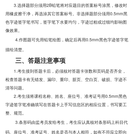
3.选择题部分须用2B铅笔将对应题目的答案标号涂黑，修改时
用橡皮擦干净，再选涂其它答案标号。非选择题部分须用0.5mm黑
色字迹签字笔书写，签字笔下水要均匀，字迹过粗或过细均影响图
像效果。
4.作图题可先用铅笔绘图，确定后再用0.5mm黑色字迹签字笔
描绘清楚。
三、答题注意事项
1.考生接到答题卡后，必须核对答题卡张数和页码是否齐全，
检查答题卡有无错发、漏印、重印、脏页、空白页、破损、字迹不
清等问题。
2.考生须将课程名称、姓名、座位号、准考证号用0.5mm黑色
字迹签字笔准确填写在答题卡上手写信息区的相应位置，书写要工
整、规范。
3.条形码由监考员发给考生，考生应认真核对条形码上科目代
码、座位号、准考证号、姓名是否与本人相符，如有不符应立即向