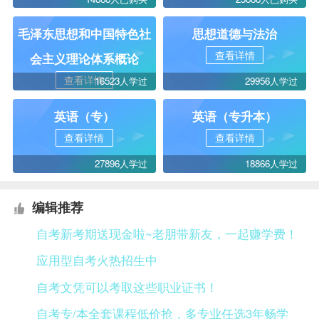
毛泽东思想和中国特色社
思想道德与法治
查看详情
会主义理论体系概论
查看详情
16523人学过
29956人学过
英语（专）
英语（专升本）
查看详情
查看详情
27896人学过
18866人学过
编辑推荐
自考新考期送现金啦~老朋带新友，一起赚学费！
应用型自考火热招生中
自考文凭可以考取这些职业证书！
自考专/本全套课程低价抢，多专业任选3年畅学