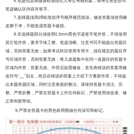
6.笔迹信息将随课程成绩记入考生考籍档案，请考生务必抄写
笔迹确认区内容并签字。
7.选择题须用2B铅笔按序号顺序规范填涂。修改答案须使用橡
皮擦干净，不能造成答题卡破损。
8.非选择题部分须使用0.5mm黑色字迹签字笔作答，不得使用
其它笔作答，要求字体工整、笔迹清晰。注意书写不能超出答题区
域，否则答案无效；如果考试科目使用专用卡，须在规定的题目序
号区域作答，否则答案无效；将几道题集中在同一道题目的答题卡
区域内作答，答案无效。作答后如需修改，首先将错误的答案用修
改符号“
”划去，然后在错误的答案上方或下方重新作答，不得超
出本题答题区域，同时注意卷面的整洁。请保持答题卡清洁、完
整。严禁折叠，严禁在答题卡上作任何标记，严禁使用涂改液、修
正带和胶带纸。
9.严禁在答题卡的黑色框周围做任何涂写和标记。