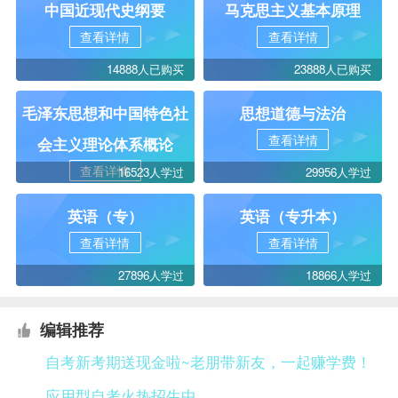
中国近现代史纲要
马克思主义基本原理
查看详情
查看详情
14888人已购买
23888人已购买
毛泽东思想和中国特色社
思想道德与法治
查看详情
会主义理论体系概论
查看详情
16523人学过
29956人学过
英语（专）
英语（专升本）
查看详情
查看详情
27896人学过
18866人学过
编辑推荐
自考新考期送现金啦~老朋带新友，一起赚学费！
应用型自考火热招生中