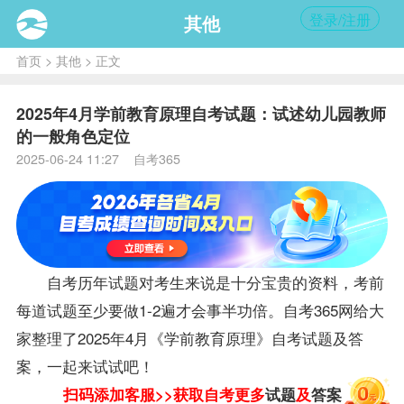
登录/注册
其他
首页
>
其他
> 正文
2025年4月学前教育原理自考试题：试述幼儿园教师
的一般角色定位
2025-06-24 11:27 自考365
自考历年
试题
对考生来说是十分宝贵的
资料
，考前
每道
试题
至少要做1-2遍才会事半功倍。自考365网给大
家整理了2025年4月《学前教育原理》自考
试题
及
答
案
，一起来试试吧！
扫码添加客服>>获取自考更多
试题
及
答案