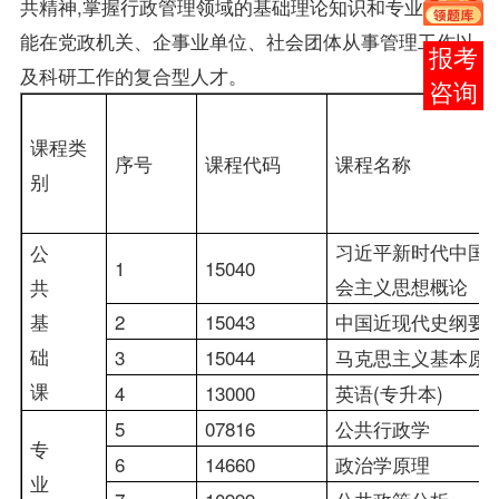
共精神,掌握行政管理领域的基础理论知识和专业技能,
能在党政机关、企事业单位、社会团体从事管理工作以
在线
及科研工作的复合型人才。
客服
课程类
序号
课程代码
课程名称
别
习近平新时代中国
公
1
15040
会主义思想概论
共
基
2
15043
中国近现代史纲要
础
3
15044
马克思主义基本原
课
4
13000
英语(专升本)
5
07816
公共行政学
专
6
14660
政治学原理
业