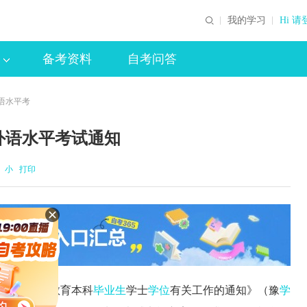
我的学习
Hi 请
备考资料
自考问答
外语水平考
外语水平考试通知
小
打印
等学历继续教育本科
毕业生
学士
学位
有关工作的通知》（豫
学