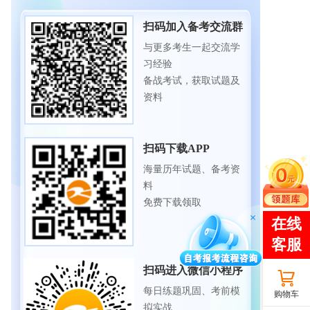
扫码加入备考交流群
与更多考生一起交流学
习经验
备战考试，获取试题及
资料
扫码下载APP
海量历年试题、备考资
料
免费下载领取
扫码进入微信小程序
每日练题巩固、考前模
购物车
拟实战