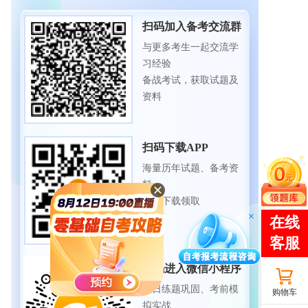
扫码加入备考交流群
与更多考生一起交流学
习经验
备战考试，获取试题及
资料
扫码下载APP
海量历年试题、备考资
料
免费下载领取
扫码进入微信小程序
每日练题巩固、考前模
购物车
拟实战