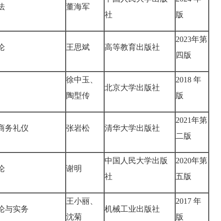
法
董海军
社
版
2023年第
论
王思斌
高等教育出版社
四版
徐中玉、
2018 年
北京大学出版社
陶型传
版
2021年第
商务礼仪
张岩松
清华大学出版社
二版
中国人民大学出版
2020年第
论
谢明
社
五版
王小丽、
2017 年
论与实务
机械工业出版社
沈菊
版