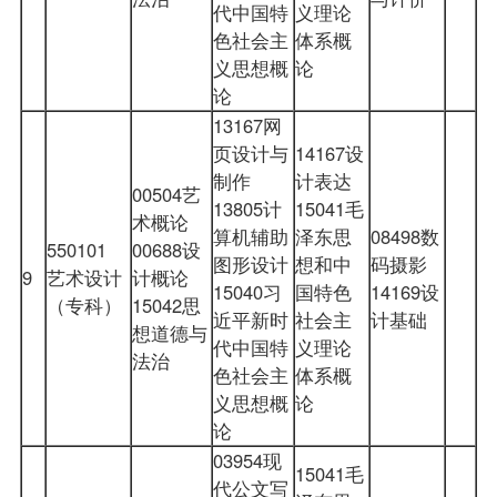
代中国特
义理论
色社会主
体系概
义思想概
论
论
13167网
页设计与
14167设
制作
计表达
00504艺
13805计
15041毛
术概论
算机辅助
泽东思
08498数
550101
00688设
图形设计
想和中
码摄影
9
艺术设计
计概论
15040习
国特色
14169设
（专科）
15042思
近平新时
社会主
计基础
想道德与
代中国特
义理论
法治
色社会主
体系概
义思想概
论
论
03954现
15041毛
代公文写