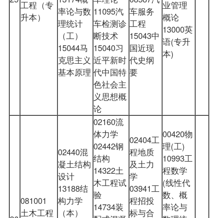
工程（专
业管理
率论与数
11095汽
车服务
升本）
概论
理统计
车检测诊
工程
13000英
（工）
断技术
15043中
语(专升
15044马
15040习
国近现
本)
克思主义
近平新时
代史纲
基本原理
代中国特
要
色社会主
义思想概
论
02160流
体力学
00420物
02404工
02442钢
理(工)
02440混
程地质
结构
10993工
凝土结构
及土力
14322土
程数学
设计
学
木工程试
(线性代
13188结
03941工
验
数、概
081001
构力学
程招投
14734装
率论与
土木工程
（本）
标与合