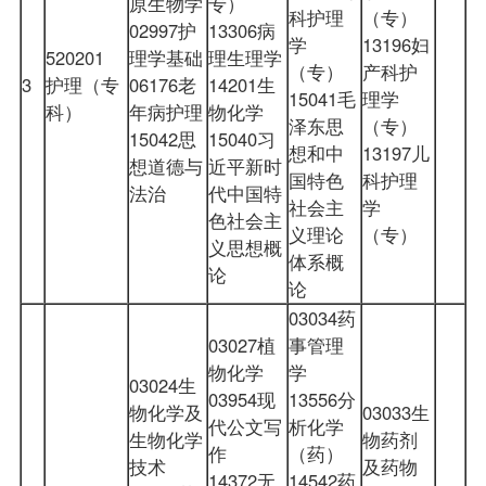
原生物学
专）
科护理
（专）
02997护
13306病
学
13196妇
520201
理学基础
理生理学
（专）
产科护
3
护理（专
06176老
14201生
15041毛
理学
科）
年病护理
物化学
泽东思
（专）
15042思
15040习
想和中
13197儿
想道德与
近平新时
国特色
科护理
法治
代中国特
社会主
学
色社会主
义理论
（专）
义思想概
体系概
论
论
03034药
03027植
事管理
物化学
学
03024生
03954现
13556分
物化学及
03033生
代公文写
析化学
生物化学
物药剂
作
（药）
技术
及药物
14372无
14542药