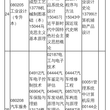
成型工艺
业设计
080205
品系统化
程序与
13778机
史论
工业设计
设计
方法
24
械制图基
13799计
（专升
15040习
15043中
础（本）
算机辅
本）
近平新时
国近现
15044马
助产品
代中国特
代史纲
克思主义
设计
色社会主
要
基本原理
义思想概
论
02187电
工与电子
技术
04912汽
04444汽
04447汽
车电子控
车鉴定与
车维修
00051管
制技术
评估
工程
理系统
06904汽
04946汽
08570汽
中计算
车保险与
车发动机
车构造
080208
机应用
理赔
原理与汽
与原理
汽车服务
00144企
25
13174概
车理论
08587汽