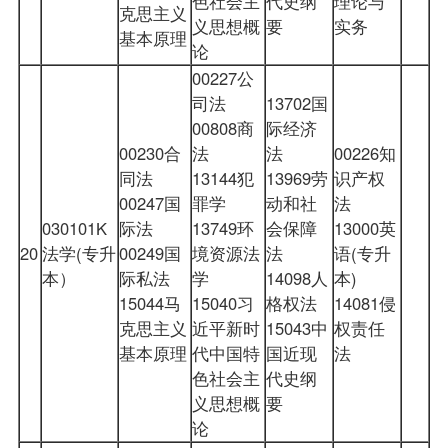
色社会主
代史纲
理论与
克思主义
义思想概
要
实务
基本原理
论
00227公
司法
13702国
00808商
际经济
00230合
法
法
00226知
同法
13144犯
13969劳
识产权
00247国
罪学
动和社
法
030101K
际法
13749环
会保障
13000英
20
法学(专升
00249国
境资源法
法
语(专升
本）
际私法
学
14098人
本)
15044马
15040习
格权法
14081侵
克思主义
近平新时
15043中
权责任
基本原理
代中国特
国近现
法
色社会主
代史纲
义思想概
要
论