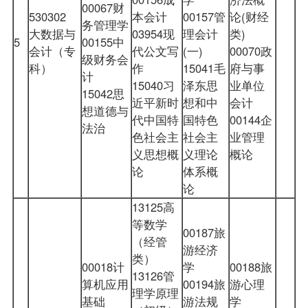
00067财
530302
本会计
00157管
论(财经
务管理学
大数据与
03954现
理会计
类)
5
00155中
会计（专
代公文写
(一)
00070政
级财务会
科）
作
15041毛
府与事
计
15040习
泽东思
业单位
15042思
近平新时
想和中
会计
想道德与
代中国特
国特色
00144企
法治
色社会主
社会主
业管理
义思想概
义理论
概论
论
体系概
论
13125高
等数学
00187旅
（经管
游经济
类）
00018计
学
00188旅
13126管
算机应用
00194旅
游心理
理学原理
基础
游法规
学