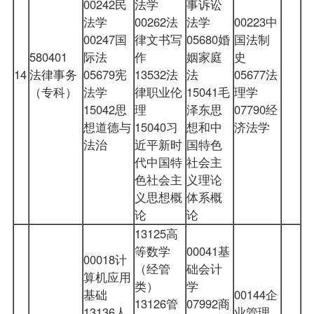
00242民
法学
事诉讼
法学
00262法
法学
00223中
00247国
律文书写
05680婚
国法制
580401
际法
作
姻家庭
史
14
法律事务
05679宪
13532法
法
05677法
（专科）
法学
律职业伦
15041毛
理学
15042思
理
泽东思
07790经
想道德与
15040习
想和中
济法学
法治
近平新时
国特色
代中国特
社会主
色社会主
义理论
义思想概
体系概
论
论
13125高
等数学
00041基
00018计
（经管
础会计
算机应用
类）
学
基础
00144企
13126管
07992商
13136人
业管理