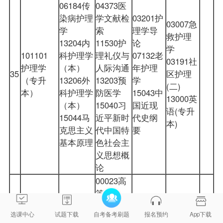
06184传
04373医
染病护理
学文献检
03201护
03007急
学
索
理学导
救护理
13204内
11530护
论
学
101101
科护理学
理礼仪与
07132老
03191社
护理学
（本）
人际沟通
年护理
35
区护理
（专升
13206外
13203预
学
(二)
本）
科护理学
防医学
15043中
13000英
（本）
15040习
国近现
语(专升
15044马
近平新时
代史纲
本)
克思主义
代中国特
要
基本原理
色社会主
义思想概
论
00023高
等数学
02134信
(工本)
选课中心
试题下载
自考备考刷题
报名预约
App下载
息系统设
13013高