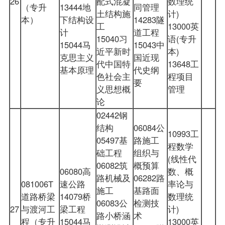
26
配式混凝
数理统
（专升
13444地
同管理
土结构施
计)
本）
下结构设
14283隧
工
13000英
计
道工程
15040习
语(专升
15044马
15043中
近平新时
本)
克思主义
国近现
代中国特
13648工
基本原理
代史纲
色社会主
程项目
要
义思想概
管理
论
02442钢
结构
06084公
10993工
05497基
路施工
程数学
础工程
组织与
(线性代
06082筑
概预算
06080高
数、概
路机械及
06282路
081006T
速公路
率论与
施工
基路面
道路桥梁
14079桥
数理统
06083公
检测技
27
与渡河工
梁工程
计)
路小桥涵
术
程（专升
15044马
13000英