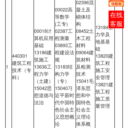
02396混
00022高
凝土及
在线
等数学
砌体结
(工专)
构
客服
13184土
00018计
02387工
08452土
力学及
算机应用
程测量
木工程
地基基
基础
03893工
材料
础
13186建
程建设法
09064建
440301
13820建
筑施工
规
筑材料
建筑工程
筑工程
1
13636工
13183结
及检测
技术（专
施工安
程力学
构力学
技术
科）
全管理
（土建）
（专）
15041毛
13821建
15042思
15040习
泽东思
筑工程
想道德与
近平新时
想和中
施工质
法治
代中国特
国特色
量管理
色社会主
社会主
义思想概
义理论
论
体系概