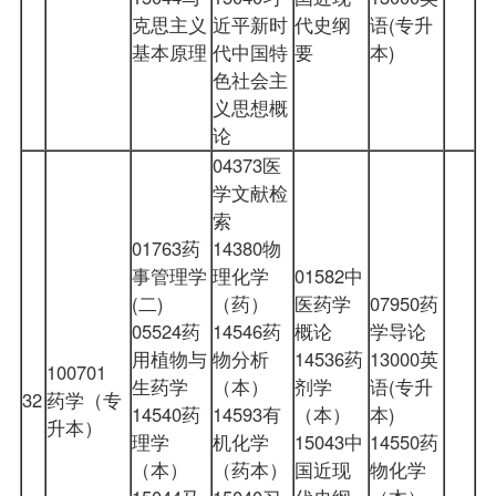
克思主义
近平新时
代史纲
语(专升
基本原理
代中国特
要
本)
色社会主
义思想概
论
04373医
学文献检
索
01763药
14380物
事管理学
理化学
01582中
(二)
（药）
医药学
07950药
05524药
14546药
概论
学导论
用植物与
物分析
14536药
13000英
100701
生药学
（本）
剂学
语(专升
32
药学（专
14540药
14593有
（本）
本)
升本）
理学
机化学
15043中
14550药
（本）
（药本）
国近现
物化学