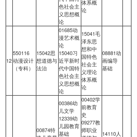
体系概
色社会主
论
义思想概
论
01685动
15041毛
漫艺术概
泽东思
论
想和中
550116
15042思
15040习
08881动
国特色
12
动漫设计
想道德与
近平新时
画编导
社会主
（专科）
法治
代中国特
基础
义理论
色社会主
体系概
义思想概
论
论
00402学
00386幼
前教育
儿文学
史
12339幼
09277教
儿园教育
00874特
师职业
基础
14110人