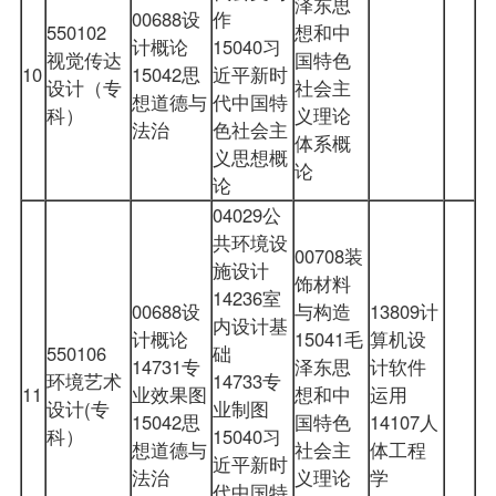
泽东思
00688设
作
550102
想和中
计概论
15040习
视觉传达
国特色
10
15042思
近平新时
设计（专
社会主
想道德与
代中国特
科）
义理论
法治
色社会主
体系概
义思想概
论
论
04029公
共环境设
00708装
施设计
饰材料
14236室
00688设
与构造
13809计
内设计基
计概论
15041毛
算机设
550106
础
14731专
泽东思
计软件
环境艺术
14733专
11
业效果图
想和中
运用
设计(专
业制图
15042思
国特色
14107人
科）
15040习
想道德与
社会主
体工程
近平新时
法治
义理论
学
代中国特