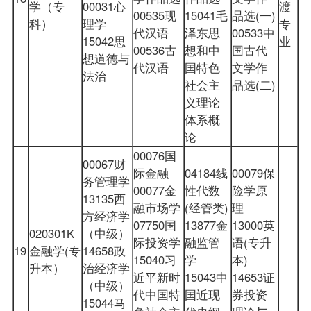
学（专
00031心
渡
00535现
15041毛
品选(一)
科）
理学
专
代汉语
泽东思
00533中
15042思
业
00536古
想和中
国古代
想道德与
代汉语
国特色
文学作
法治
社会主
品选(二)
义理论
体系概
论
00076国
00067财
际金融
04184线
00079保
务管理学
00077金
性代数
险学原
13135西
融市场学
(经管类)
理
方经济学
07750国
13877金
13000英
020301K
（中级）
际投资学
融监管
语(专升
19
金融学(专
14658政
15040习
学
本)
升本）
治经济学
近平新时
15043中
14653证
（中级）
代中国特
国近现
券投资
15044马