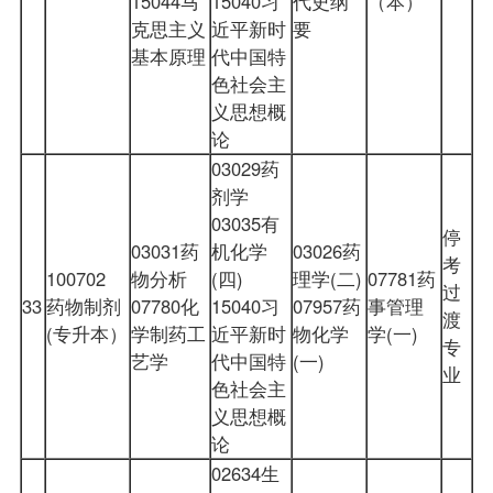
15044马
15040习
代史纲
（本）
克思主义
近平新时
要
基本原理
代中国特
色社会主
义思想概
论
03029药
剂学
03035有
停
03031药
机化学
03026药
考
100702
物分析
(四)
理学(二)
07781药
过
33
药物制剂
07780化
15040习
07957药
事管理
渡
(专升本）
学制药工
近平新时
物化学
学(一)
专
艺学
代中国特
(一)
业
色社会主
义思想概
论
02634生