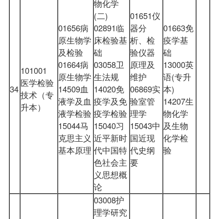
物化学
(二)
01651仪
01656病
02891临
器分
01663免
原生物学
床检验基
析、检
疫学基
及检验
础
验仪器
础
01664病
03058卫
原理及
13000英
101001
原生物学
生法规
维护
语(专升
医学检验
34
14509血
14020免
06869实
本)
技术（专
液学及血
疫学及免
验室管
14207生
升本）
液学检验
疫学检验
理学
物化学
15044马
15040习
15043中
及生物
克思主义
近平新时
国近现
化学检
基本原理
代中国特
代史纲
验
色社会主
要
义思想概
论
03008护
理学研究