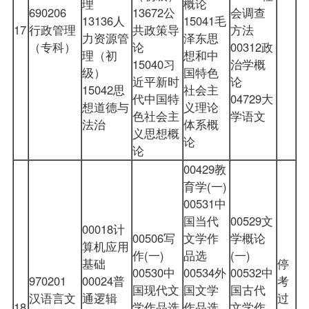
理
概论
690206
13672公
会调查
13136人
15041毛
17
行政管理
共政策导
方法
力资源管
泽东思
（专科）
论
00312政
理（初
想和中
15040习
治学概
级）
国特色
近平新时
论
15042思
社会主
代中国特
04729大
想道德与
义理论
色社会主
学语文
法治
体系概
义思想概
论
论
00429教
育学(一)
00531中
国当代
00529文
00018计
00506写
文学作
学概论
算机应用
作(一)
品选
(一)
基础
停
00530中
00534外
00532中
970201
00024普
考
国现代文
国文学
国古代
汉语言文
通逻辑
过
18
学作品选
作品选
文学作