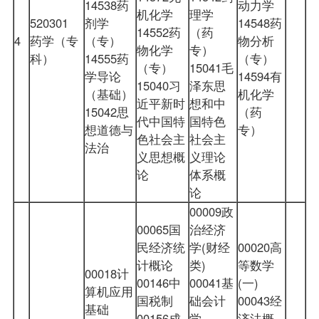
14538药
动力学
机化学
理学
520301
剂学
14548药
14552药
（药
4
药学（专
（专）
物分析
物化学
专）
科）
14555药
（专）
（专）
15041毛
学导论
14594有
15040习
泽东思
（基础）
机化学
近平新时
想和中
15042思
（药
代中国特
国特色
想道德与
专）
色社会主
社会主
法治
义思想概
义理论
论
体系概
论
00009政
00065国
治经济
民经济统
学(财经
00020高
计概论
类)
等数学
00018计
00146中
00041基
(一)
算机应用
国税制
础会计
00043经
基础
00156成
学
济法概