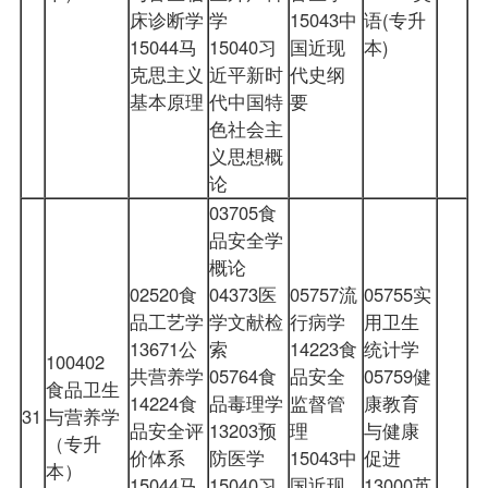
床诊断学
学
15043中
语(专升
15044马
15040习
国近现
本)
克思主义
近平新时
代史纲
基本原理
代中国特
要
色社会主
义思想概
论
03705食
品安全学
概论
02520食
04373医
05757流
05755实
品工艺学
学文献检
行病学
用卫生
13671公
索
14223食
统计学
100402
共营养学
05764食
品安全
05759健
食品卫生
14224食
品毒理学
监督管
康教育
31
与营养学
品安全评
13203预
理
与健康
（专升
价体系
防医学
15043中
促进
本）
15044马
15040习
国近现
13000英