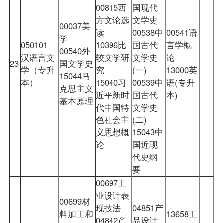
00815西
国现代
方文论选
文学史
00037美
读
00538中
00541语
学
050101
10396比
国古代
言学概
00540外
汉语言文
较文学研
文学史
论
23
国文学史
学（专升
究
(一)
13000英
15044马
本）
15040习
00539中
语(专升
克思主义
近平新时
国古代
本)
基本原理
代中国特
文学史
色社会主
(二)
义思想概
15043中
论
国近现
代史纲
要
00697工
业设计表
00699材
现技法
04851产
料加工和
13658工
04842产
品设计