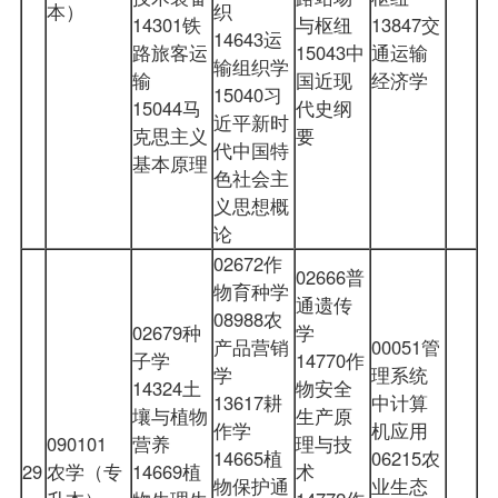
本）
织
14301铁
与枢纽
13847交
14643运
路旅客运
15043中
通运输
输组织学
输
国近现
经济学
15040习
15044马
代史纲
近平新时
克思主义
要
代中国特
基本原理
色社会主
义思想概
论
02672作
02666普
物育种学
通遗传
08988农
02679种
学
产品营销
00051管
子学
14770作
学
理系统
14324土
物安全
13617耕
中计算
壤与植物
生产原
作学
机应用
090101
营养
理与技
14665植
06215农
29
农学（专
14669植
术
物保护通
业生态