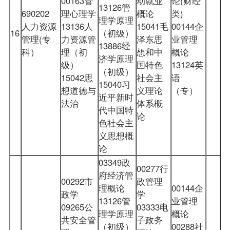
00163管
动就业
论(财经
13126管
690202
理心理学
概论
类)
理学原理
人力资源
13136人
15041毛
00144企
16
（初级）
管理(专
力资源管
泽东思
业管理
13886经
科）
理（初
想和中
概论
济学原理
级）
国特色
13124英
（初级）
15042思
社会主
语
15040习
想道德与
义理论
（专）
近平新时
法治
体系概
代中国特
论
色社会主
义思想概
论
03349政
00277行
府经济管
00292市
政管理
理概论
00144企
政学
学
13126管
业管理
09265公
03333电
理学原理
概论
共安全管
子政务
（初级）
00288社