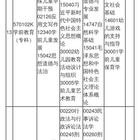
殊儿童早
道德与
15040习
文社会
期干预
专业发
近平新时
基础
02126应
展
代中国特
14601幼
570102K
用文写作
14747自
色社会主
儿游戏
13
学前教育
12340学
然科学
义思想概
的支持
（专科）
前儿童发
基础
论
与指导
展
15041毛
30002幼
30001学
15042思
泽东思
儿园教育
前儿童
想道德与
想和中
活动设计
保育学
法治
国特色
与组织
社会主
30005学
义理论
前儿童艺
体系概
术教育
论
00220行
00243民
政法与行
事诉讼
政诉讼法
法学
00245刑
00260刑