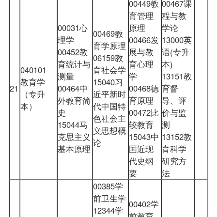
00449教
00467课
育管理
程与教
00031心
原理
学论
00469教
理学
00466发
13000英
育学原理
00452教
展与教
语(专升
06159教
育统计与
育心理
本)
040101
育社会学
测量
学
13151教
教育学
15040习
21
00464中
00468德
育督
（专升
近平新时
外教育简
育原理
导、评
本）
代中国特
史
00472比
价与监
色社会主
15044马
较教育
测
义思想概
克思主义
15043中
13152教
论
基本原理
国近现
育科学
代史纲
研究方
要
法
00385学
前卫生学
00402学
12344学
前教育