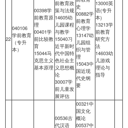
前教育政
13000英
史
00398学
策与法规
语(专升
00882学
前教育原
14605幼
本)
前教育
理
儿园课程
13213学
040106
心理学
00401学
与教学
前教育
学前教育
13147幼
22
前比较教
15040习
研究方
（专升
儿园组
育
近平新时
法
本）
织与管
15044马
代中国特
14603幼
理
克思主义
色社会主
儿游戏
15043中
基本原理
义思想概
理论与
国近现
论
指导
代史纲
30007学
要
前儿童发
展评估
00321中
国文化
00536古
概论
代汉语
00537中