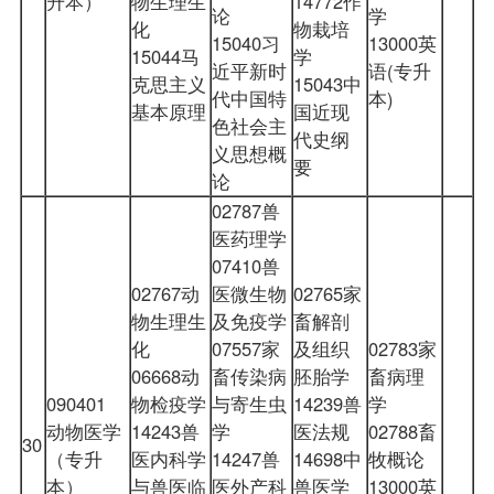
升本）
物生理生
14772作
论
学
化
物栽培
15040习
13000英
15044马
学
近平新时
语(专升
克思主义
15043中
代中国特
本)
基本原理
国近现
色社会主
代史纲
义思想概
要
论
02787兽
医药理学
07410兽
02767动
医微生物
02765家
物生理生
及免疫学
畜解剖
化
07557家
及组织
02783家
06668动
畜传染病
胚胎学
畜病理
090401
物检疫学
与寄生虫
14239兽
学
动物医学
14243兽
学
医法规
02788畜
30
（专升
医内科学
14247兽
14698中
牧概论
本）
与兽医临
医外产科
兽医学
13000英