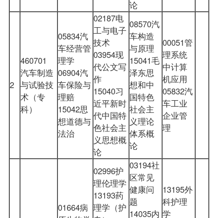
论
02187电
08570汽
工与电子
05834汽
车构造
技术
00051管
车经营管
与原理
03954现
理系统
460701
理学
15041毛
代公文写
中计算
汽车制造
06904汽
泽东思
作
机应用
2
与试验技
车保险与
想和中
15040习
05832汽
术（专
理赔
国特色
近平新时
车工业
科）
15042思
社会主
代中国特
企业管
想道德与
义理论
色社会主
理
法治
体系概
义思想概
论
论
03194社
02996护
区常见
理伦理学
健康问
13195外
13193药
题
科护理
01664病
理学（护
14035内
学