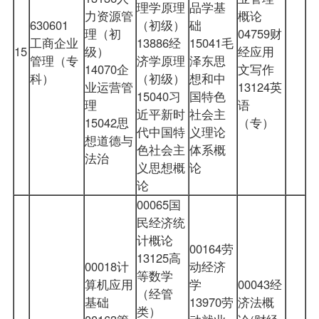
理学原理
品学基
力资源管
概论
630601
（初级）
础
理（初
04759财
工商企业
13886经
15041毛
15
级）
经应用
管理（专
济学原理
泽东思
14070企
文写作
科）
（初级）
想和中
业运营管
13124英
15040习
国特色
理
语
近平新时
社会主
15042思
（专）
代中国特
义理论
想道德与
色社会主
体系概
法治
义思想概
论
论
00065国
民经济统
计概论
00164劳
13125高
00018计
动经济
等数学
算机应用
学
00043经
（经管
基础
13970劳
济法概
类）