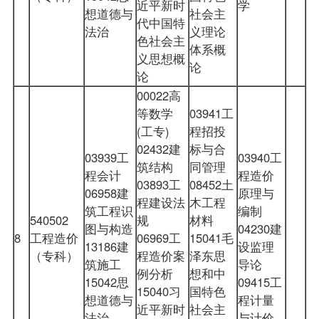
近平新时
学
想道德与
社会主
代中国特
法治
义理论
色社会主
体系概
义思想概
论
论
00022高
等数学
03941工
(工专)
程招投
02432建
标与合
03939工
03940工
筑结构
同管理
程会计
程造价
03893工
08452土
06958建
原理与
程建设法
木工程
筑工程识
编制
540502
规
材料
图与构造
04230建
8
工程造价
06969工
15041毛
13186建
设监理
（专科）
程造价案
泽东思
筑施工
导论
例分析
想和中
15042思
09415工
15040习
国特色
想道德与
程计量
近平新时
社会主
法治
与计价