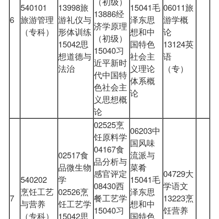
（初级）
540101
13998旅
15041毛
06011旅
13886经
6
旅游管理
游礼仪与
泽东思
游学概
济学原理
（专科）
形体训练
想和中
论
（初级）
15042思
国特色
13124英
15040习
想道德与
社会主
语
近平新时
法治
义理论
（专）
代中国特
体系概
色社会主
论
义思想概
论
02525烹
06203中
饪原料学
国风味
04167食
02517食
流派与
品分析与
品微生物
菜肴
感官评定
04729大
540202
学
15041毛
08430西
学语文
烹饪工艺
02526烹
泽东思
7
餐工艺学
13223烹
与营养
饪工艺学
想和中
15040习
饪营养
（专科）
15042思
国特色