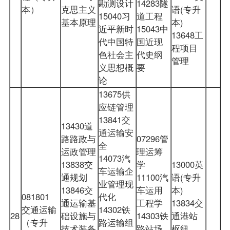
勘测设计
14283隧
本）
克思主义
语(专升
15040习
道工程
基本原理
本)
近平新时
15043中
13648工
代中国特
国近现
程项目
色社会主
代史纲
管理
义思想概
要
论
13675供
应链管理
13841交
13430道
通运输安
路路政与
07296管
全
运政管理
理运筹
14073汽
13838交
学
13000英
车运输企
通规划
11100汽
语(专升
业管理现
13846交
车运用
本)
081801
代化
通运输基
工程学
13834交
交通运输
14302铁
28
础设施与
14303铁
通港站
（专升
路运输组
技术装备
路站场
枢纽