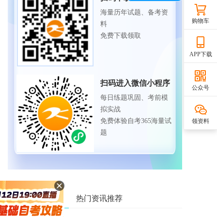
海量历年试题、备考资
购物车
料
免费下载领取
APP下载
扫码进入微信小程序
公众号
每日练题巩固、考前模
拟实战
免费体验自考365海量试
领资料
题
相关资讯推荐
热门资讯推荐