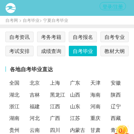
登录/注册
自考网
>
自考毕业
> 宁夏自考毕业
自考资讯
考务考籍
自考报名
自考专业
考试安排
成绩查询
自考毕业
教材大纲
各地自考毕业直达
全国
北京
上海
广东
天津
安徽
湖北
吉林
黑龙江
山西
海南
陕西
浙江
福建
江西
山东
河南
辽宁
湖南
河北
广西
江苏
重庆
西藏
贵州
云南
四川
内蒙古
甘肃
青海