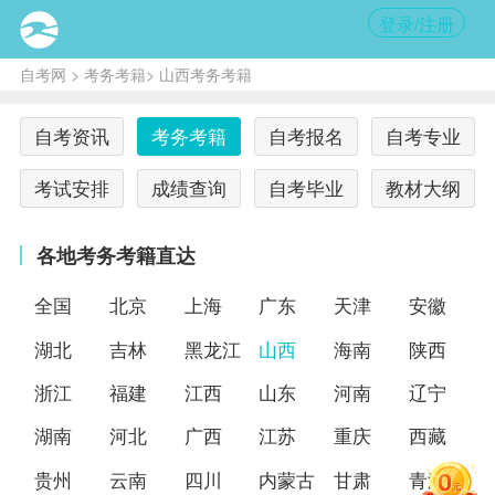
登录/注册
自考网
>
考务考籍
> 山西考务考籍
自考资讯
考务考籍
自考报名
自考专业
考试安排
成绩查询
自考毕业
教材大纲
各地考务考籍直达
全国
北京
上海
广东
天津
安徽
湖北
吉林
黑龙江
山西
海南
陕西
浙江
福建
江西
山东
河南
辽宁
湖南
河北
广西
江苏
重庆
西藏
贵州
云南
四川
内蒙古
甘肃
青海