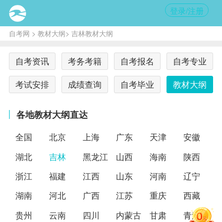
登录/注册
自考网
>
教材大纲
> 吉林教材大纲
自考资讯
考务考籍
自考报名
自考专业
考试安排
成绩查询
自考毕业
教材大纲
各地教材大纲直达
全国
北京
上海
广东
天津
安徽
湖北
吉林
黑龙江
山西
海南
陕西
浙江
福建
江西
山东
河南
辽宁
湖南
河北
广西
江苏
重庆
西藏
贵州
云南
四川
内蒙古
甘肃
青海