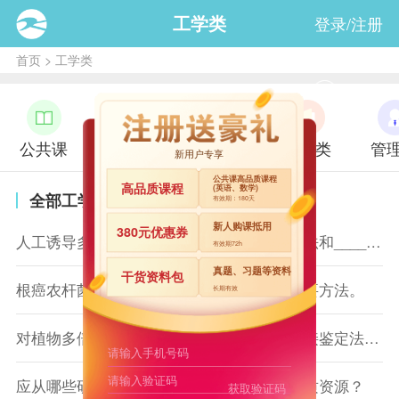
工学类
登录/注册
首页
>
工学类
公共课
经济类
法学类
文学类
管
新用户专享
公共课高品质课程
高品质课程
(英语、数学)
全部工学类
有效期：180天
新人购课抵用
380元优惠券
人工诱导多倍体的方法主要有物理法、化学法和_______三种。
有效期72h
真题、习题等资料
干货资料包
根癌农杆菌介导法是当前植物遗传转化的主要方法。
长期有效
对植物多倍体的鉴定采用直接鉴定法要比间接鉴定法更加可靠。
应从哪些研究内容和指标来评价园林植物种质资源？
获取验证码