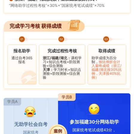
“网络助学过程性考核”×30%+“国家统考笔试成绩”×70%
完成学习考核 获得成绩
报名助学
完成过程性考核
取得成绩
通过自考365
浙江/福建/湖北：
课程学
助学成绩为百分
报名
习+知识点考核+阶段测
制，
按比例折合计
验+综合测验
入最终成绩（浙江/
天津：
学习时长+知识点
福建/湖北按30%比
测验+阶段测验+综合测
例，天津按40%比
验
例）
学员B
学员A
参加福建30分网络助学
无助学社会自考
国家统考笔试成绩43分，
国家统考