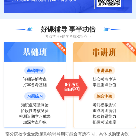
好课辅导 事半功倍
考点学习+助学考核双管齐下
基础课程
串讲课程
详细讲解考点
核心考点串讲
6个考期
打牢备考基础
掌握重点分值
自由学习
习题练习
综合测验
知识点随堂测验
考前模拟测试
阶段性考核测验
重点巩固密训
检测近期学习成果
检验答题能力
加深考点印象
把握考试难度
部分院校专业受政策影响辅导期可能会有所不同，具体以购课协议