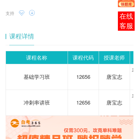
支持
报考
咨询
课程详情
课程名称
课程代码
授课老师
毛
基础学习班
12656
唐宝志
毛
冲刺串讲班
12656
唐宝志