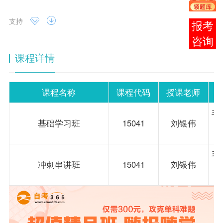
支持
报考
咨询
课程详情
课程名称
课程代码
授课老师
毛
基础学习班
15041
刘银伟
毛
冲刺串讲班
15041
刘银伟