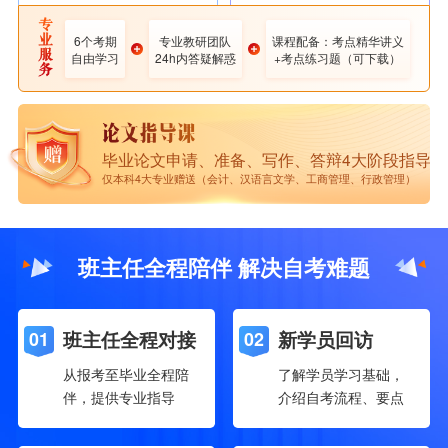
护理学
6个考期
专业教研团队
课程配备：考点精华讲义
咨询了解更多 >
自由学习
24h内答疑解惑
+考点练习题（可下载）
专业优势
紧缺人才专业 课程设置实用 社会认可度高
可报考地区
广东、江苏、上海、河南、安徽、江西、广
西...
[
更多地区欢迎咨询
]
毕业论文申请、准备、写作、答辩4大阶段指导
仅本科4大专业赠送（会计、汉语言文学、工商管理、行政管理）
班主任全程陪伴 解决自考难题
班主任全程对接
新学员回访
01
02
从报考至毕业全程陪
了解学员学习基础，
伴，提供专业指导
介绍自考流程、要点