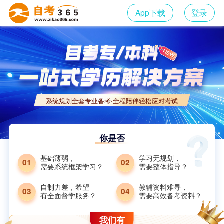
App下载
登录
系统规划全套专业备考·全程陪伴轻松应对考试
你是否
基础薄弱，
学习无规划，
01
02
需要系统框架学习？
需要整体指导？
自制力差，希望
教辅资料难寻，
03
04
有全面督学服务？
需要高效备考资料？
我们有