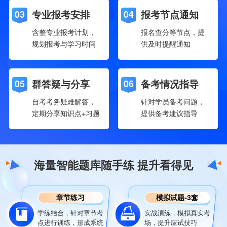
专业报考安排
报考节点通知
03
04
含整专业报考计划，
报名查分等节点，提
规划报考与学习时间
供及时提醒通知
群答疑与分享
备考情况指导
05
06
自考考务疑难解答，
针对学员备考问题，
定期分享知识点+习题
提供备考建议指导
海量智能题库随手练 提升看得见
章节练习
模拟试题-3套
学练结合，针对章节考
实战演练，模拟真实考
点进行训练，形成系统
场，提升应试技巧