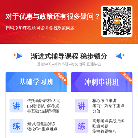
法学
咨询了解更多 >
对于优惠与政策还有很多疑问？
专业优势
不考数学 考编考公热门专业 职业收入高
扫码添加课程顾问咨询各省政策问题
可报考地区
广东、江苏、浙江、上海、河南、天津、广
西、黑龙江...
[
更多地区欢迎咨询
]
渐进式辅导课程 稳步锁分
市场营销
咨询了解更多 >
基础学习+冲刺串讲+论文指导 直通毕业
专业优势
知识点较固定 市场需求大 就业方向广
可报考地区
广东、上海、四川、安徽、江西、重庆...
[
更多
地区欢迎咨询
]
依托新版教材/大纲
核心考点串讲
学前教育
讲
讲
咨询了解更多 >
由易到难讲解考点
考前冲刺拿下重点
零基础也能听得懂
分值
专业优势
考试难度较低 政策支持 职业前景好
高频考点实战演练
知识点随堂演练
练
练
吃透考题
可报考地区
湖南...
[
咨询了解详情
]
轻松Get重点难点
掌握答题技巧