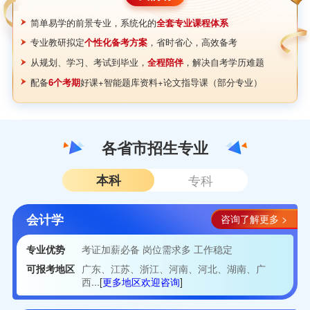
简单易学的前景专业，系统化的
全套专业课程体系
专业教研拟定
个性化备考方案
，省时省心，高效备考
从规划、学习、考试到毕业，
全程陪伴
，解决自考学历难题
配备
6个考期
好课+智能题库资料+论文指导课（部分专业）
各省市招生专业
本科
专科
会计学
咨询了解更多 >
专业优势
考证加薪必备 岗位需求多 工作稳定
可报考地区
广东、江苏、浙江、河南、河北、湖南、广
西...
[
更多地区欢迎咨询
]