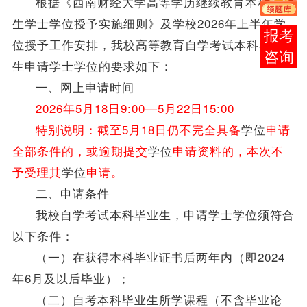
根据《西南财经大学高等学历继续教育本科
毕业
生
学士
学位
授予实施细则》及学校2026年上半年
学
在线
位
授予工作安排，我校高等教育自学考试本科
毕业
客服
生
申请学士
学位
的要求如下：
一、网上申请时间
2026年5月18日9:00—5月22日15:00
特别说明：截至5月18日仍不完全具备
学位
申请
全部条件的，或逾期提交
学位
申请资料的，本次不
予受理其
学位
申请。
二、申请条件
我校自学考试本科
毕业生
，申请学士
学位
须符合
以下条件：
（一）在获得本科毕业证书后两年内（即2024
年6月及以后毕业）；
（二）自考本科
毕业生
所学课程（不含毕业论