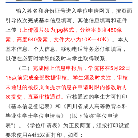
输入姓名和身份证号进入
学位
申请网页，按页面
引导依次完成基本信息填写、其他信息填写和证件
上传
（上传照片须为jpg格式，分辨率宽度480像
素，高度640像素，文件大小为10K—40K）
。
本人
基本信息、个人信息、移动电话等务必仔细填写，
以便在必要时学院能及时与学生取得联系。
（二）
完成网上信息申报后，学院将在5月22日
15点前完成全部数据审核。学生须及时关注，审核
未通过的须按页面提示信息在申请时限内修改后再
次提交，直至审核通过。
审核通过的学生方可打印
《基本信息登记表》和《四川省成人高等教育本科
毕业生
学士
学位
申请表》（以下简称“
学位
申请
表”）。《
学位
申请表》为正反两面，须按打印设置
要求使用A4纸双面打印，如图：