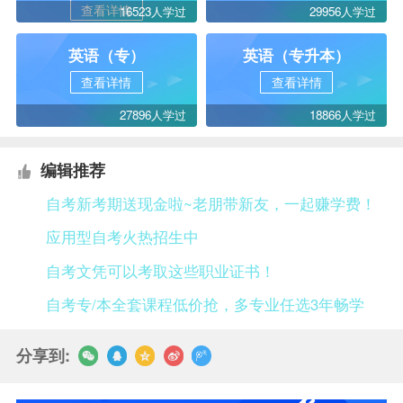
查看详情
16523人学过
29956人学过
英语（专）
英语（专升本）
查看详情
查看详情
27896人学过
18866人学过
编辑推荐
自考新考期送现金啦~老朋带新友，一起赚学费！
应用型自考火热招生中
自考文凭可以考取这些职业证书！
自考专/本全套课程低价抢，多专业任选3年畅学
分享到: