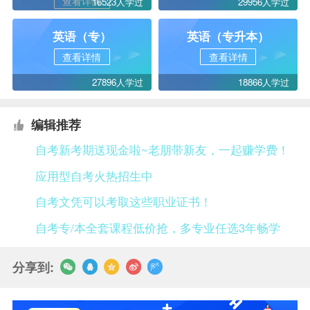
查看详情
16523人学过
29956人学过
英语（专）
英语（专升本）
查看详情
查看详情
27896人学过
18866人学过
编辑推荐
自考新考期送现金啦~老朋带新友，一起赚学费！
应用型自考火热招生中
自考文凭可以考取这些职业证书！
自考专/本全套课程低价抢，多专业任选3年畅学
分享到: