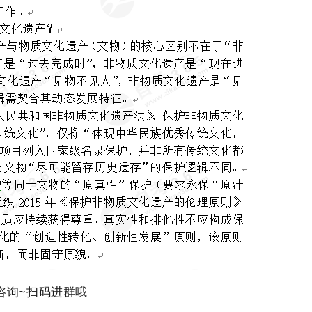
咨询~扫码进群哦