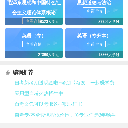
毛泽东思想和中国特色社
思想道德与法治
查看详情
会主义理论体系概论
查看详情
16523人学过
29956人学过
英语（专）
英语（专升本）
查看详情
查看详情
27896人学过
18866人学过
编辑推荐
自考新考期送现金啦~老朋带新友，一起赚学费！
应用型自考火热招生中
自考文凭可以考取这些职业证书！
自考专/本全套课程低价抢，多专业任选3年畅学