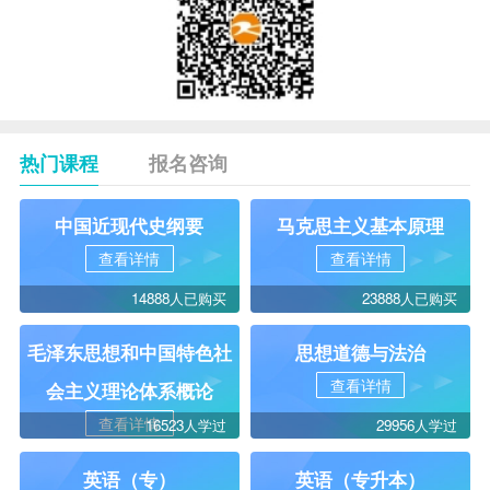
热门课程
报名咨询
中国近现代史纲要
马克思主义基本原理
查看详情
查看详情
14888人已购买
23888人已购买
毛泽东思想和中国特色社
思想道德与法治
查看详情
会主义理论体系概论
查看详情
16523人学过
29956人学过
英语（专）
英语（专升本）