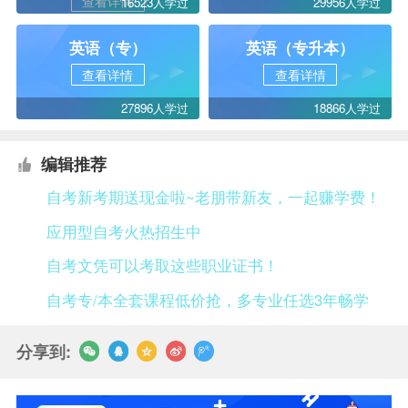
查看详情
16523人学过
29956人学过
英语（专）
英语（专升本）
查看详情
查看详情
27896人学过
18866人学过
编辑推荐
自考新考期送现金啦~老朋带新友，一起赚学费！
应用型自考火热招生中
自考文凭可以考取这些职业证书！
自考专/本全套课程低价抢，多专业任选3年畅学
分享到: