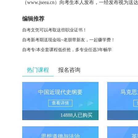
（www.jseea.cn）向考生本人发布，一经发布视为送
编辑推荐
自考文凭可以考取这些职业证书！
自考新考期送现金啦~老朋带新友，一起赚学费！
自考专/本全套课程低价抢，多专业任选3年畅学
热门课程
报名咨询
中国近现代史纲要
马克思
查看详情
14888人已购买
思想道德与法治
英