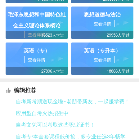
毛泽东思想和中国特色社
思想道德与法治
查看详情
会主义理论体系概论
查看详情
16523人学过
29956人学过
英语（专）
英语（专升本）
查看详情
查看详情
27896人学过
18866人学过
编辑推荐
自考新考期送现金啦~老朋带新友，一起赚学费！
应用型自考火热招生中
自考文凭可以考取这些职业证书！
自考专/本全套课程低价抢，多专业任选3年畅学