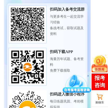
扫码加入备考交流群
与更多考生一起交流学
习经验
备战考试，获取试题及
资料
扫码下载APP
海量历年试题、备考资
料
免费下载领取
扫码进入微信小程序
每日练题巩固、考前模
购物车
拟实战