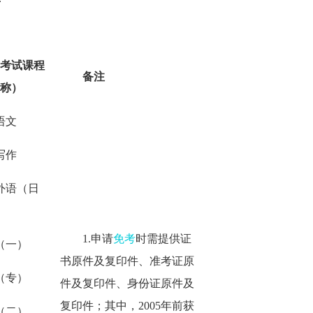
考试
课程
备注
称
）
学语文
用写作
二外语（日
1.申请
免考
时需提供证
语（一）
书原件及复印件、准考证原
语（专）
件及复印件、身份证原件及
复印件；其中，2005年前获
语（二）