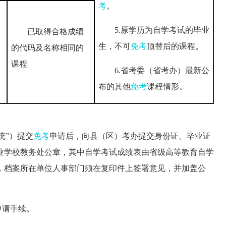
考
。
5.原学历为自学考试的毕业
已取得合格成绩
生，不可
免考
顶替后的课程。
的代码及名称相同的
课程
6.省考委（省考办）最新公
布的其他
免考
课程情形。
统”）提交
免考
申请后，向县（区）考办提交身份证、毕业证
业学校教务处公章，其中自学考试成绩表由省级高等教育自学
，档案所在单位人事部门须在复印件上签署意见，并加盖公
申请手续。