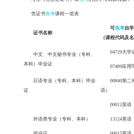
凭证书
免考
课程一览表
可
免考
自学
证书
名称
（
课程代码及名
04729大
中文、中文秘书专业（专科、
本科）毕业证
07489应
日语专业（专科、本科）毕业
00840第
证
语）
00012英
外语类专业（专科、本科）
13124英
毕业证
00015英