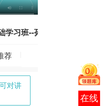
础学习班--孙
推荐
可对讲
购买课程后，所有章节
在线
至考后一周关闭！（模