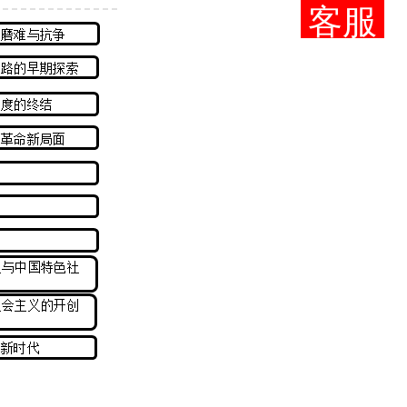
客服
导 言
第01讲 导 言
第一章 进入近
第01讲 进入近
抗争
第二章 不同社
第01讲 不同社
索