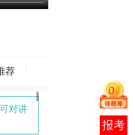
推荐
可对讲
购买课程后，所有章节
报考
至考后一周关闭！（模