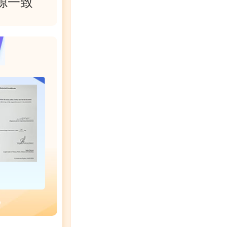
源一致
硕士学位证书
WES认证
NSC