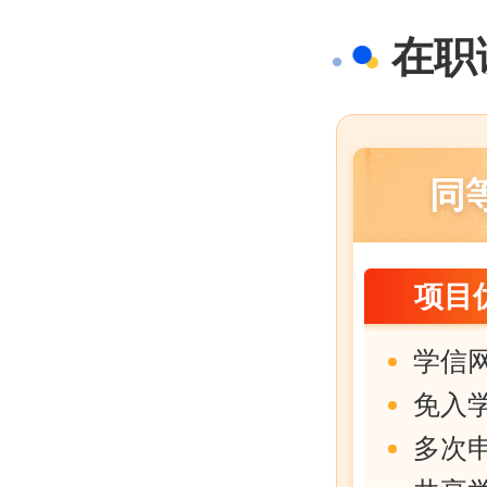
在职
同
项目
学信
免入
多次