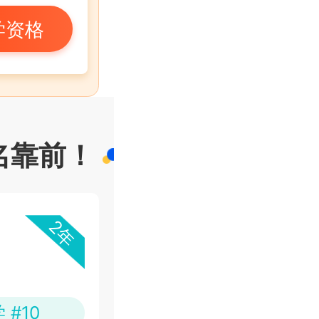
学资格
名靠前！
2年
#10