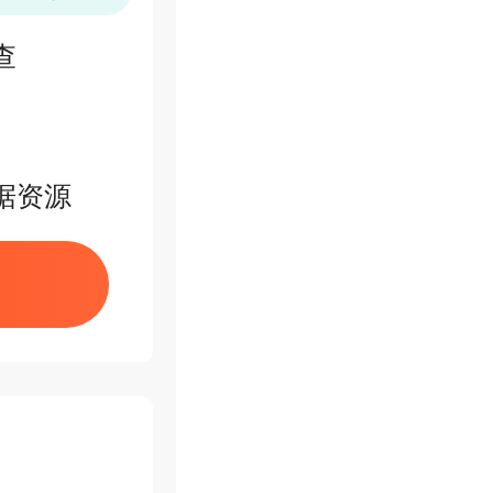
查
据资源