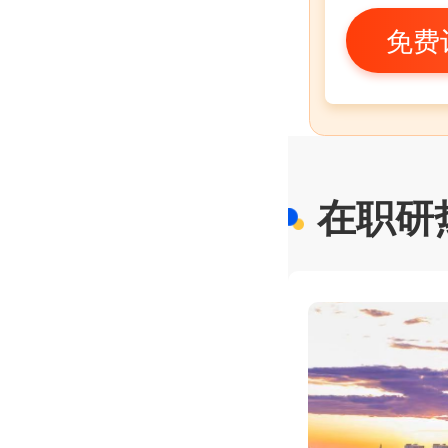
免费
在职研
硕士MSCS
1
.
5
年
大学
公立院校 #50