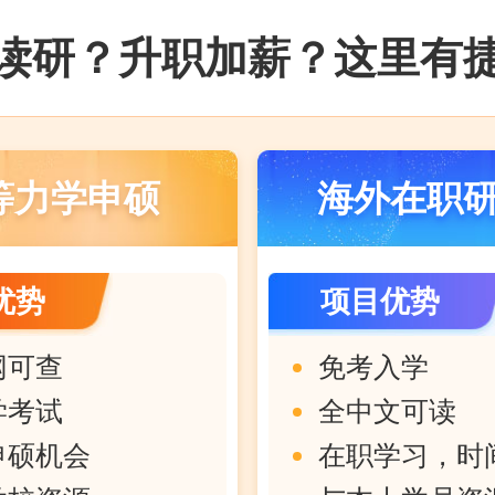
读研？升职加薪？这里有
等力学申硕
海外在职
优势
项目优势
网可查
免考入学
学考试
全中文可读
申硕机会
在职学习，时