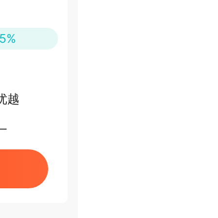
5%
优越
一