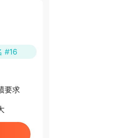
#16
绩要求
大